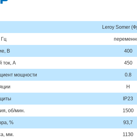
Leroy Somer (Ф
 Гц
переменн
е, В
400
 ток, А
450
циент мощности
0.8
ляции
H
ащиты
IP23
я, об/мин.
1500
ора, %
93,7
а, мм.
1130