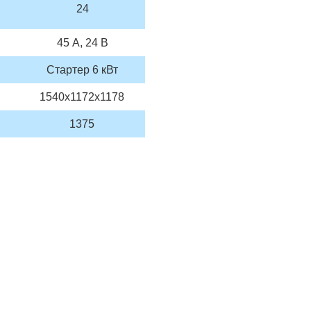
24
45 А, 24 В
Стартер 6 кВт
1540х1172х1178
1375