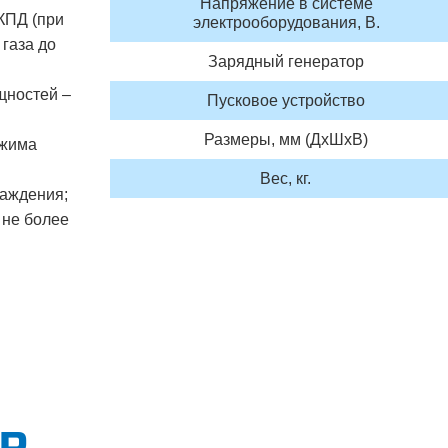
Напряжение в системе
КПД (при
электрооборудования, В.
газа до
Зарядный генератор
ностей –
Пусковое устройство
Размеры, мм (ДхШхВ)
ежима
Вес, кг.
аждения;
 не более
ОР