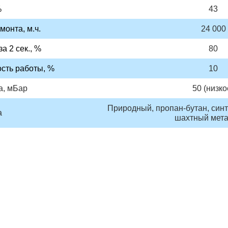
%
43
монта, м.ч.
24 000
а 2 сек., %
80
сть работы, %
10
а, мБар
50 (низко
Природный, пропан-бутан, синт
а
шахтный мета