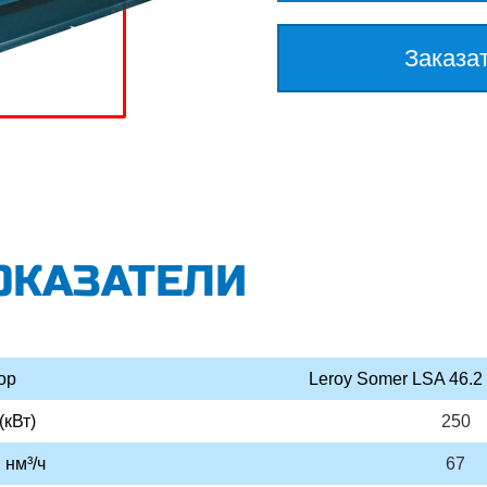
Заказа
ОКАЗАТЕЛИ
ор
Leroy Somer LSA 46.2 
(кВт)
250
 нм³/ч
67