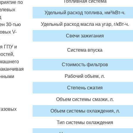
Топливная система
приятие по
елевых
Удельный расход топлива, нм³/кВт-ч.
д
Удельный расход масла на угар, г/кВт-ч.
ен 30-тью
овых V-
Свечи зажигания
е
я ГПУ и
Система впуска
остей,
омашнего
Стоимость фильтров
 заканчивая
Рабочий объем, л.
нными
Степень сжатия
Объем системы смазки, л.
газовых
Объем системы охлаждения, л.
Тип системы охлаждения