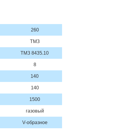
260
ТМЗ
ТМЗ 8435.10
8
140
140
1500
газовый
V-образное