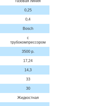
газовая линия
0,25
0,4
Bosch
с
трубокомпрессором
3500 р.
17,24
14,3
33
30
Жидкостная