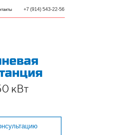
+7 (914) 543-22-56
нтакты
шневая
танция
0 кВт
онсультацию