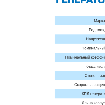
Марка
Род тока,
Напряжени
Номинальный
Номинальный коэффи
Класс изо
Степень з
Скорость вращени
КПД генерат
Длина корпус