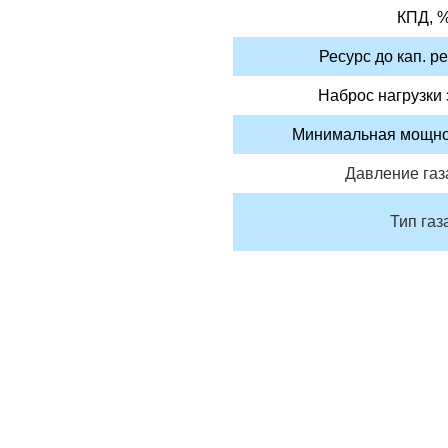
КПД, 
Ресурс до кап. ре
Наброс нагрузки з
Минимальная мощно
Давление газ
Тип газ